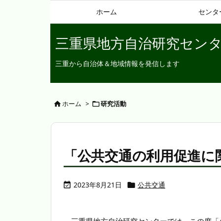
ホーム
センタ
三重県地方自治研究セン
三重から自治体＆地域情報を発信します
ホーム
>
研究活動


「公共交通の利用促進に
2023年8月21日
公共交通

