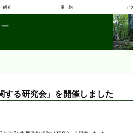
ー紹介
規 約
ア
ター
関する研究会」を開催しました