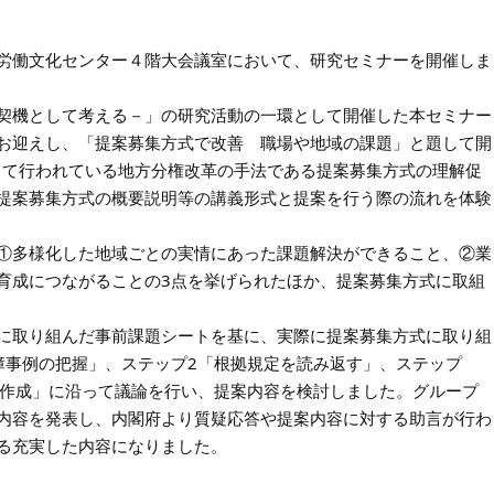
労働文化センター４階大会議室において、研究セミナーを開催しま
契機として考える－」の研究活動の一環として開催した本セミナー
お迎えし、「提案募集方式で改善 職場や地域の課題」と題して開
続して行われている地方分権改革の手法である提案募集方式の理解促
提案募集方式の概要説明等の講義形式と提案を行う際の流れを体験
。
①多様化した地域ごとの実情にあった課題解決ができること、②業
育成につながることの3点を挙げられたほか、提案募集方式に取組
に取り組んだ事前課題シートを基に、実際に提案募集方式に取り組
障事例の把握」、ステップ2「根拠規定を読み返す」、ステップ
要作成」に沿って議論を行い、提案内容を検討しました。グループ
内容を発表し、内閣府より質疑応答や提案内容に対する助言が行わ
る充実した内容になりました。