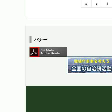
«
‹
1
バナー