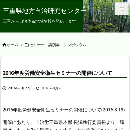
三重県地方自治研究センター


三重から自治体＆地域情報を発信します
メニュ

サイド
ホーム
>
セミナー 講演会 シンポジウム



前へ

2016年度労働安全衛生セミナーの開催について
次へ

2016年8月22日
2016年8月26日
検索


2016年度労働安全衛生セミナーの開催について(2016.8.19)
開催にあたり、自治労三重県本部 長澤執行委員長より「職