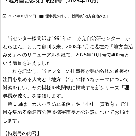
『地方自治みえ』特別号（2025年10月）
2025年10月28日
理事長が聴く
,
機関紙｢地方自治みえ｣


当センター機関紙は1991年に「みえ自治研センター か
わらばん」として創刊以来、2008年7月に現在の「地方自治
みえ」へのリニューアルを経て、2025年10月号で400号と
いう節目を迎えました。
これを記念し、当センターの理事長が県内各地の首長や
注目を集める人物と「地方自治」の様々なテーマについて
対談を行い、その模様を機関紙に掲載する新シリーズ
「理
事長が聴く」
を開始します。
第１回は「カスハラ防止条例」や「小中一貫教育」で注
目を集める桑名市の伊藤徳宇市長との対談についてお届け
します。
【特別号の内容】