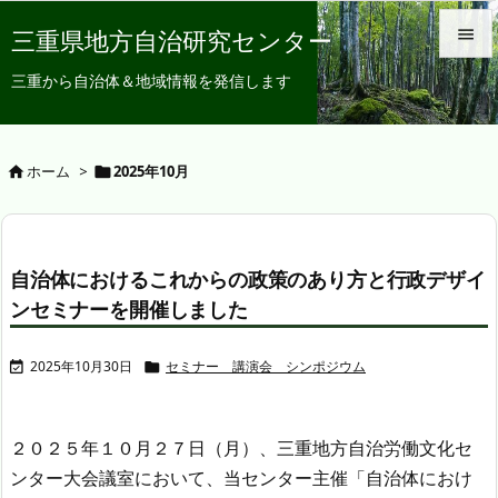
三重県地方自治研究センター


三重から自治体＆地域情報を発信します
メニュ

サイド
ホーム
>
2025年10月



前へ

自治体におけるこれからの政策のあり方と行政デザイ
次へ
ンセミナーを開催しました

検索
2025年10月30日
セミナー 講演会 シンポジウム


２０２５年１０月２７日（月）、三重地方自治労働文化セ
ンター大会議室において、当センター主催「自治体におけ