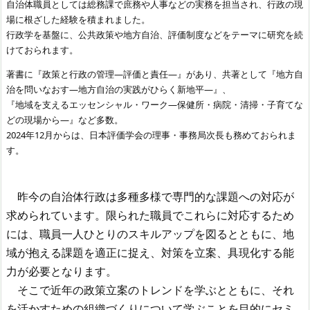
自治体職員としては総務課で庶務や人事などの実務を担当され、行政の現
場に根ざした経験を積まれました。
行政学を基盤に、公共政策や地方自治、評価制度などをテーマに研究を続
けておられます。
著書に『政策と行政の管理―評価と責任―』があり、共著として『地方自
治を問いなおす―地方自治の実践がひらく新地平―』、
『地域を支えるエッセンシャル・ワーク―保健所・病院・清掃・子育てな
どの現場から―』など多数。
2024年12月からは、日本評価学会の理事・事務局次長も務めておられま
す。
昨今の自治体行政は多種多様で専門的な課題への対応が
求められています。限られた職員でこれらに対応するため
には、職員一人ひとりのスキルアップを図るとともに、地
域が抱える課題を適正に捉え、対策を立案、具現化する能
力が必要となります。
そこで近年の政策立案のトレンドを学ぶとともに、それ
を活かすための組織づくりについて学ぶことを目的にセミ