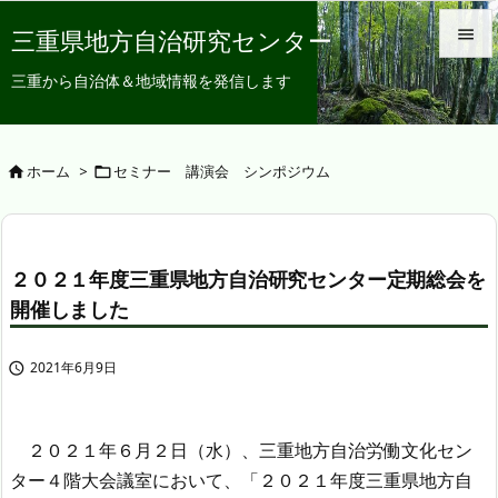
三重県地方自治研究センター


三重から自治体＆地域情報を発信します
メニュ

サイド
ホーム
>
セミナー 講演会 シンポジウム



前へ

２０２１年度三重県地方自治研究センター定期総会を
次へ
開催しました

検索
2021年6月9日

２０２１年６月２日（水）、三重地方自治労働文化セン
ター４階大会議室において、「２０２１年度三重県地方自