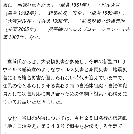
書に「地域計画と防火」（単著 1981年）、「ビル火災」
（単著 1982年）、「建築防災・安全」（単著 1989年）、
「大震災以後」（共著 1998年）、「防災対策と危機管理」
（共著 2005年）、「災害時のヘルスプロモーション」（共
著 2007年）など。
室﨑氏からは、大規模災害が多発し、今般の新型コロナ
ウイルス感染症のようなウイルス災害と豪雨災害、地震災
害による複合災害が避けられない時代を迎えている中で、
住民の命と暮らしを守る責務を持つ自治体組織・自治体職
員として災害対応に向き合うための体制・対策・心構えに
ついてお話いただきました。
なお、当日の内容については、今月２５日発行の機関紙
『地方自治みえ』第３４８号で概要をお伝えする予定で
す。