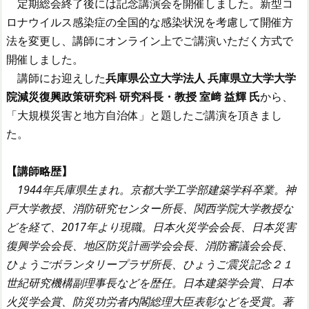
定期総会終了後には記念講演会を開催しました。新型コ
ロナウイルス感染症の全国的な感染状況を考慮して開催方
法を変更し、講師にオンライン上でご講演いただく方式で
開催しました。
講師にお迎えした
兵庫県公立大学法人 兵庫県立大学大学
院減災復興政策研究科 研究科長・教授 室﨑 益輝 氏
から、
「大規模災害と地方自治体」と題したご講演を頂きまし
た。
【講師略歴】
1944年兵庫県生まれ。京都大学工学部建築学科卒業。神
戸大学教授、消防研究センター所長、関西学院大学教授な
どを経て、2017年より現職。日本火災学会会長、日本災害
復興学会会長、地区防災計画学会会長、消防審議会会長、
ひょうごボランタリープラザ所長、ひょうご震災記念２１
世紀研究機構副理事長などを歴任。日本建築学会賞、日本
火災学会賞、防災功労者内閣総理大臣表彰などを受賞。著