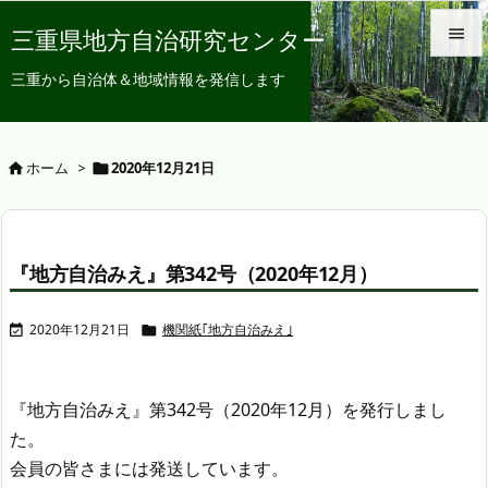
三重県地方自治研究センター


三重から自治体＆地域情報を発信します
メニュ

サイド
ホーム
>
2020年12月21日



前へ

『地方自治みえ』第342号（2020年12月）
次へ

2020年12月21日
機関紙｢地方自治みえ｣


検索
『地方自治みえ』第342号（2020年12月）を発行しまし
た。
会員の皆さまには発送しています。