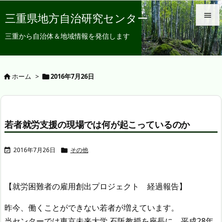
三重県地方自治研究センター


三重から自治体＆地域情報を発信します
メニュ

サイド
ホーム
>
2016年7月26日



前へ

若者就労支援の現場では何が起こっているのか
次へ

2016年7月26日
その他


検索
【就労困難者の雇用創出プロジェクト 経過報告】
昨今、働くことができない若者が増えています。
当センターでは東京未来大学 石阪教授を座長に、平成28年